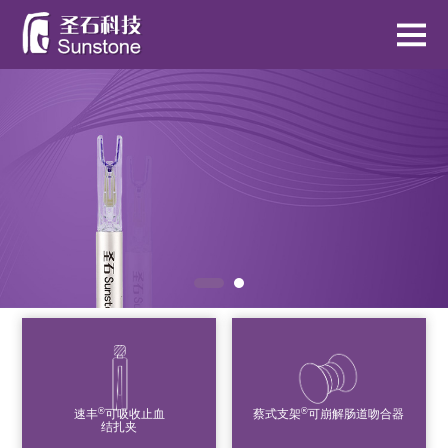
®
®
速丰
可吸收止血
蔡式支架
可崩解肠道吻合器
结扎夹