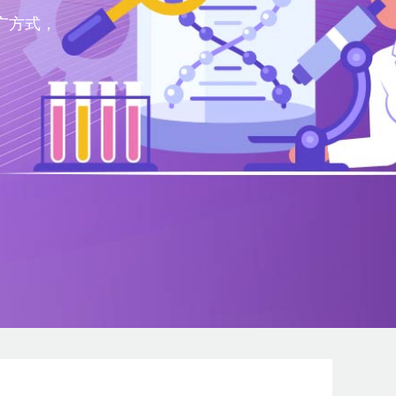
议
广方式，