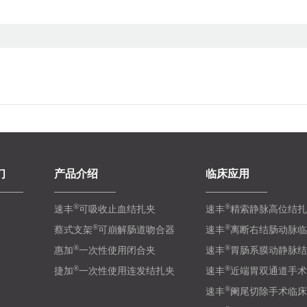
们
产品介绍
临床应用
®
®
速丰
可吸收止血结扎夹
速丰
精索静脉高位结扎
®
®
蔡式支架
可崩解肠道吻合器
速丰
离断右结肠动脉临
®
®
惠加
一次性使用闭合夹
速丰
胃肠系膜动静脉结
®
®
捷加
一次性使用连发结扎夹
速丰
近端胃双通道手术
®
速丰
阑尾切除手术临床