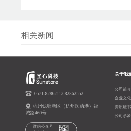
相关新闻
关于我
公司简介
0571-82862112 82862552
企业文化
杭州钱塘新区（杭州医药港）福
资质证书
城路460号
公司形象
微信公众号