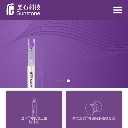
®
®
速丰
可吸收止血
蔡式支架
可崩解肠道吻合器
结扎夹